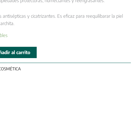
ropiedades protectoras, humectantes y reengrasantes.
antisépticas y cicatrizantes. Es eficaz para reequilibarar la piel
archita.
bles
adir al carrito
COSMÉTICA