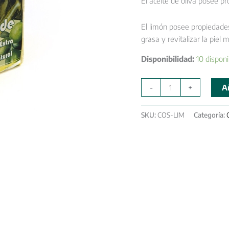
El aceite de oliva posee p
El limón posee propiedades 
grasa y revitalizar la piel m
Disponibilidad:
10 disponi
-
+
Añ
SKU:
COS-LIM
Categoría: