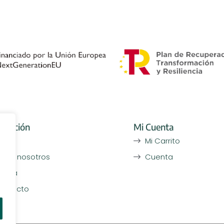
rmación
Mi Cuenta
icio
Mi Carrito
obre nosotros
Cuenta
ienda
ontacto