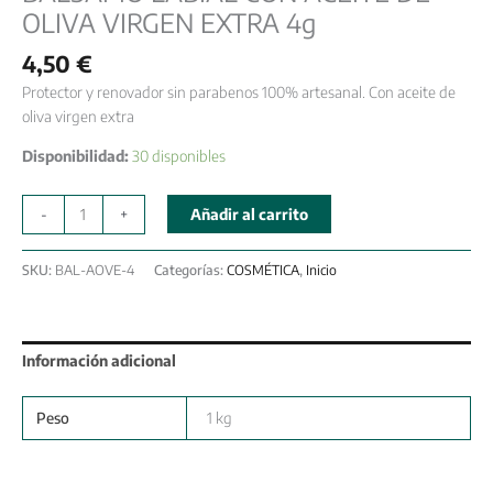
OLIVA VIRGEN EXTRA 4g
4,50
€
Protector y renovador sin parabenos 100% artesanal. Con aceite de
oliva virgen extra
Disponibilidad:
30 disponibles
-
+
Añadir al carrito
SKU:
BAL-AOVE-4
Categorías:
COSMÉTICA
,
Inicio
Información adicional
Peso
1 kg