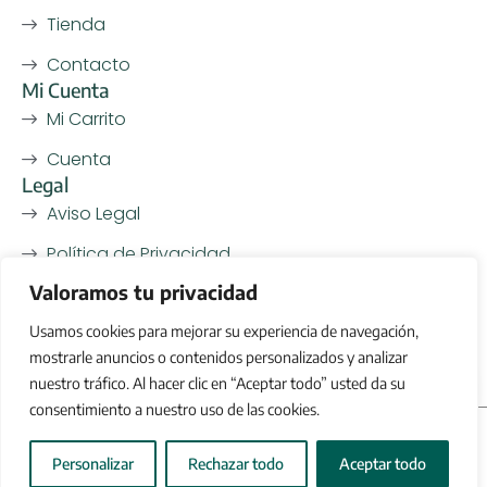
Tienda
Contacto
Mi Cuenta
Mi Carrito
Cuenta
Legal
Aviso Legal
Política de Privacidad
Valoramos tu privacidad
Política de Cookies
Usamos cookies para mejorar su experiencia de navegación,
Política de Devoluciones
mostrarle anuncios o contenidos personalizados y analizar
nuestro tráfico. Al hacer clic en “Aceptar todo” usted da su
consentimiento a nuestro uso de las cookies.
2026
© AOVE Boutique - Todos los derechos reservados
-
Desarrollado por
Mengisoft
Personalizar
Rechazar todo
Aceptar todo