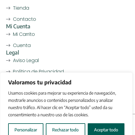
Tienda
Contacto
Mi Cuenta
Mi Carrito
Cuenta
Legal
Aviso Legal
Política de Privacidad
Valoramos tu privacidad
Política de Cookies
Usamos cookies para mejorar su experiencia de navegación,
Política de Devoluciones
mostrarle anuncios o contenidos personalizados y analizar
nuestro tráfico. Al hacer clic en “Aceptar todo” usted da su
consentimiento a nuestro uso de las cookies.
2026
© AOVE Boutique - Todos los derechos reservados
-
Desarrollado por
Mengisoft
Personalizar
Rechazar todo
Aceptar todo