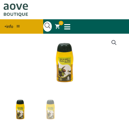
0
+info