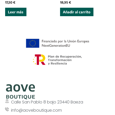
17,50
€
18,95
€
Leer más
Añadir al carrito
Calle San Pablo 8 bajo 23440 Baeza
info@aoveboutique.com