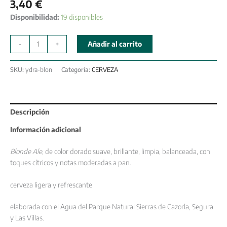
3,40
€
Disponibilidad:
19 disponibles
-
+
Añadir al carrito
SKU:
ydra-blon
Categoría:
CERVEZA
Descripción
Información adicional
Blonde Ale
, de color dorado suave, brillante, limpia, balanceada, con
toques cítricos y notas moderadas a pan.
cerveza ligera y refrescante
elaborada con el Agua del Parque Natural Sierras de Cazorla, Segura
y Las Villas.